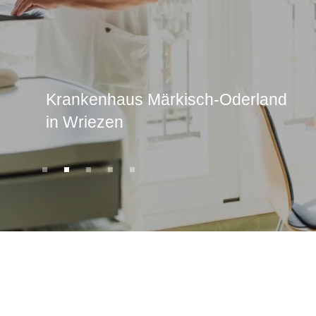
Krankenhaus Märkisch-Oderland
in Wriezen
1
2
3
4
5