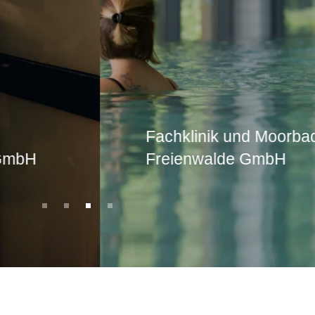
Fachklinik und Moorbad Bad
Freienwalde GmbH
1
2
3
4