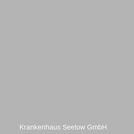
Fachklinik und Moorbad Bad
Freienwalde GmbH