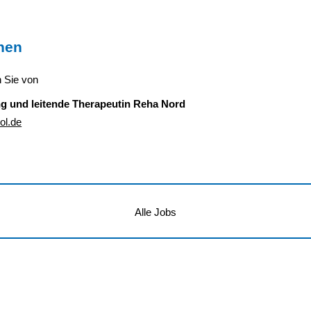
nen
n Sie von
ng und leitende Therapeutin Reha Nord
ol.de
Alle Jobs