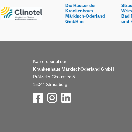
Die Häuser der
Strausberg,
Krankenhaus
Wriezen, Seelow,
Märkisch-Oderland
Bad Freien­walde
GmbH in
und Hönow:
Karriereportal der
Krankenhaus MärkischOderland GmbH
Prötzeler Chaussee 5
15344 Strausberg