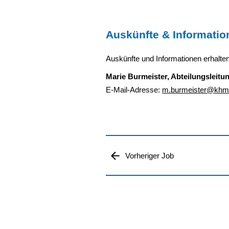
Auskünfte & Informatio
Auskünfte und Informationen erhalte
Marie Burmeister, Abteilungsleitu
E-Mail-Adresse:
m.burmeister
@
khm
Vorheriger Job