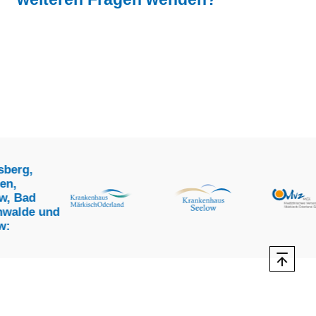
,
d
e und