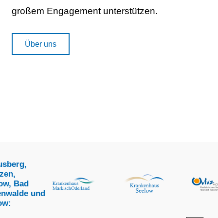
großem Engagement unterstützen.
Über uns
erg,
,
 Bad
alde und